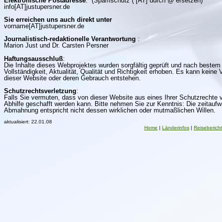
Elektronische Postadresse
: (Spamschutz ( [AT] durch @ ersetzen)
info[AT]justupersner.de
Sie erreichen uns auch direkt unter
vorname[AT]justupersner.de
Journalistisch-redaktionelle Verantwortung
:
Marion Just und Dr. Carsten Persner
Haftungsausschluß
:
Die Inhalte dieses Webprojektes wurden sorgfältig geprüft und nach bestem W
Vollständigkeit, Aktualität, Qualität und Richtigkeit erhoben. Es kann kei
dieser Website oder deren Gebrauch entstehen.
Schutzrechtsverletzung
:
Falls Sie vermuten, dass von dieser Website aus eines Ihrer Schutzrechte v
Abhilfe geschafft werden kann. Bitte nehmen Sie zur Kenntnis: Die zeitaufw
Abmahnung entspricht nicht dessen wirklichen oder mutmaßlichen Willen.
aktualisiert:
22.01.08
Home
|
Länderinfos
|
Reiseberich