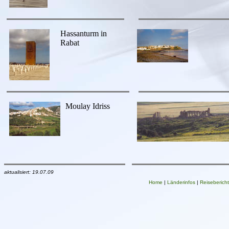
Hassanturm in
Rabat
Moulay Idriss
aktualisiert
:
19.07.09
Home
|
Länderinfos
|
Reiseberich